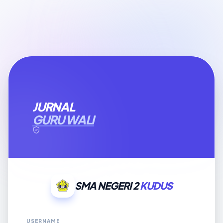
JURNAL
GURU WALI
SMA NEGERI 2
KUDUS
USERNAME